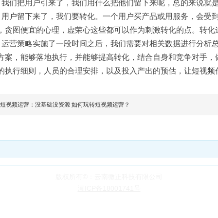
。我们把用户引来了，我们用什么把他们留下来呢，总的来说就
。用户留下来了，我们要转化。一个用户买产品或用服务，会受
，贪图便宜的心理，虚荣心这些都可以作为刺激转化的点。转化
。运营策略实施了一段时间之后，我们需要对相关数据进行分析
方案，能够落地执行，并能够提高转化，结合自身和竞争对手，
的执行细则，人员的合理安排，以及投入产出的预估，让短视频
短视频运营：没基础没资源 如何玩转短视频运营？
版权所有©：云南微正科技有限公司
滇ICP备18001741号
微正旗下产品：
短视频代运营
GEO搜索优化
全网营销
小程序开发
网站建