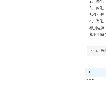
2、留存
3、转化
从众心理
4、优化
根据运营
都有明确
上一篇
昆明
11
云建站
小程序
营销矩阵
营销见解
关于微正