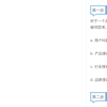
第一步
对于一个
键词思维
a. 用
b. 产
c. 行
d. 品
第二步