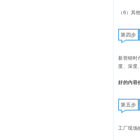
（6）其他..
第四步
新营销时
度、深度
好的内容
第五步
工厂现场