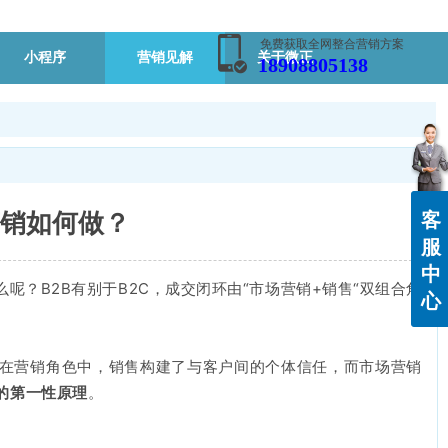
免费获取全网整合营销方案
小程序
营销见解
关于微正
18908805138
营销如何做？
客
服
中
呢？B2B有别于B2C，成交闭环由“市场营销+销售“双组合角
心
，在营销角色中，销售构建了与客户间的个体信任，而市场营销
的第一性原理
。