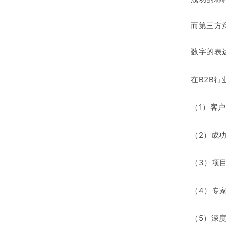
而第三方
数字的表
在B2B
（1）客
（2）成
（3）项
（4）专
（5）深